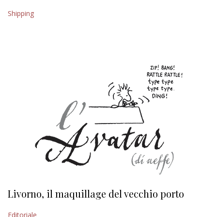
Shipping
EDITORIALI
Livorno, il maquillage del vecchio porto
L
s
Editoriale