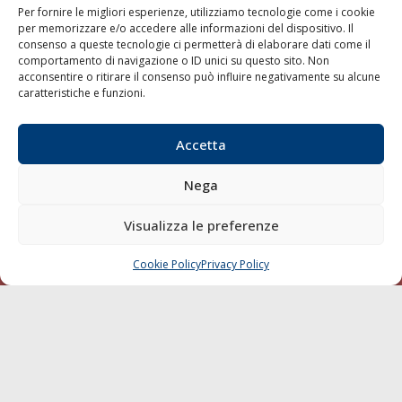
Per fornire le migliori esperienze, utilizziamo tecnologie come i cookie
per memorizzare e/o accedere alle informazioni del dispositivo. Il
consenso a queste tecnologie ci permetterà di elaborare dati come il
LA GAZZETTA MARITTIMA
comportamento di navigazione o ID unici su questo sito. Non
acconsentire o ritirare il consenso può influire negativamente su alcune
Indirizzo:
Scali D'Azeglio, 20, 57123 Livorno
caratteristiche e funzioni.
Telefono:
0586 893358
Fax:
0586 892324
Accetta
Email:
redazione@gazzettamarittima.it
P.IVA:
00118570498
Nega
Società Editoriale Marittima a r.l. (Editore) - Autorizzazione
del Tribunale di Livorno n. 217 del 10 giugno 1968 - N°
iscrizione al ROC (Registro Operatori delle Comunicazioni)
Visualizza le preferenze
della Società Editoriale Marittima a r.l.: N° 1301 Iscrizione
della testata elettronica La Gazzetta Marittima al Tribunale
Cookie Policy
Privacy Policy
CHIAMA
SCRIVI
di Livorno del 15/09/2010.
LINK
Shipping
Porti/Interporti