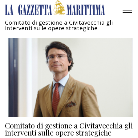
Comitato di gestione a Civitavecchia gli
interventi sulle opere strategiche
AMBIENTE
MOBILITÀ
INDUSTRIA
RICERCA
ECONOMIA
TURISMO
CULTURA
Comitato di gestione a Civitavecchia gli
interventi sulle opere strategiche
NAUTICA