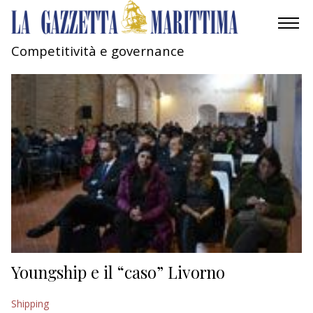
Competitività e governance
AMBIENTE
MOBILITÀ
INDUSTRIA
RICERCA
ECONOMIA
TURISMO
CULTURA
Youngship e il “caso” Livorno
NAUTICA
Shipping