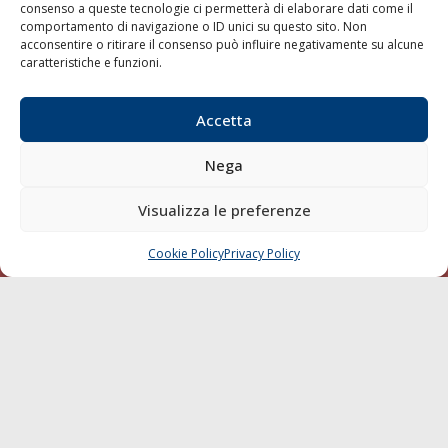
consenso a queste tecnologie ci permetterà di elaborare dati come il
LA GAZZETTA MARITTIMA
comportamento di navigazione o ID unici su questo sito. Non
acconsentire o ritirare il consenso può influire negativamente su alcune
Indirizzo:
Scali D'Azeglio, 20, 57123 Livorno
caratteristiche e funzioni.
Telefono:
0586 893358
Fax:
0586 892324
Accetta
Email:
redazione@gazzettamarittima.it
P.IVA:
00118570498
Nega
Società Editoriale Marittima a r.l. (Editore) - Autorizzazione
del Tribunale di Livorno n. 217 del 10 giugno 1968 - N°
Visualizza le preferenze
iscrizione al ROC (Registro Operatori delle Comunicazioni)
della Società Editoriale Marittima a r.l.: N° 1301 Iscrizione
della testata elettronica La Gazzetta Marittima al Tribunale
Cookie Policy
Privacy Policy
CHIAMA
SCRIVI
di Livorno del 15/09/2010.
LINK
Shipping
Porti/Interporti
Trasporti