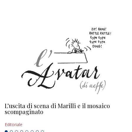
EDITORIALI
L’uscita di scena di Marilli e il mosaico
D
scompaginato
Ed
Editoriale