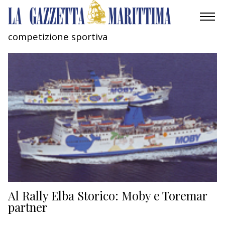
competizione sportiva
AMBIENTE
MOBILITÀ
INDUSTRIA
RICERCA
ECONOMIA
TURISMO
CULTURA
Al Rally Elba Storico: Moby e Toremar
partner
NAUTICA