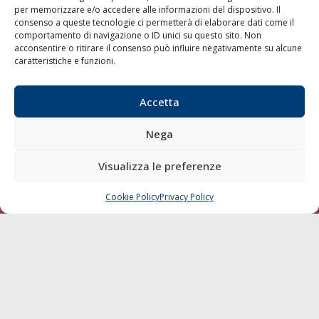
per memorizzare e/o accedere alle informazioni del dispositivo. Il
consenso a queste tecnologie ci permetterà di elaborare dati come il
LA GAZZETTA MARITTIMA
comportamento di navigazione o ID unici su questo sito. Non
acconsentire o ritirare il consenso può influire negativamente su alcune
Indirizzo:
Scali D'Azeglio, 20, 57123 Livorno
caratteristiche e funzioni.
Telefono:
0586 893358
Fax:
0586 892324
Accetta
Email:
redazione@gazzettamarittima.it
P.IVA:
00118570498
Nega
Società Editoriale Marittima a r.l. (Editore) - Autorizzazione
del Tribunale di Livorno n. 217 del 10 giugno 1968 - N°
iscrizione al ROC (Registro Operatori delle Comunicazioni)
Visualizza le preferenze
della Società Editoriale Marittima a r.l.: N° 1301 Iscrizione
della testata elettronica La Gazzetta Marittima al Tribunale
Cookie Policy
Privacy Policy
CHIAMA
SCRIVI
di Livorno del 15/09/2010.
LINK
Shipping
Porti/Interporti
Trasporti