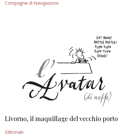
Compagnie di Navigazione
EDITORIALI
Livorno, il maquillage del vecchio porto
L
s
Editoriale
Ed