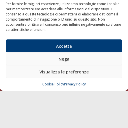
Per fornire le migliori esperienze, utilizziamo tecnologie come i cookie
per memorizzare e/o accedere alle informazioni del dispositivo. Il
consenso a queste tecnologie ci permetterà di elaborare dati come il
LA GAZZETTA MARITTIMA
comportamento di navigazione o ID unici su questo sito. Non
acconsentire o ritirare il consenso può influire negativamente su alcune
Indirizzo:
Scali D'Azeglio, 20, 57123 Livorno
caratteristiche e funzioni.
Telefono:
0586 893358
Fax:
0586 892324
Accetta
Email:
redazione@gazzettamarittima.it
P.IVA:
00118570498
Nega
Società Editoriale Marittima a r.l. (Editore) - Autorizzazione
del Tribunale di Livorno n. 217 del 10 giugno 1968 - N°
iscrizione al ROC (Registro Operatori delle Comunicazioni)
Visualizza le preferenze
della Società Editoriale Marittima a r.l.: N° 1301 Iscrizione
della testata elettronica La Gazzetta Marittima al Tribunale
Cookie Policy
Privacy Policy
CHIAMA
SCRIVI
di Livorno del 15/09/2010.
LINK
Shipping
Porti/Interporti