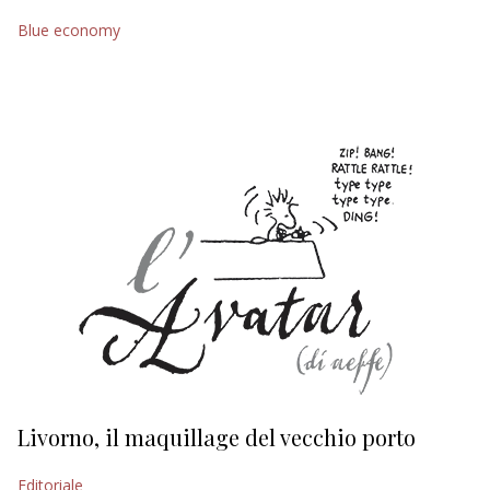
Blue economy
EDITORIALI
Livorno, il maquillage del vecchio porto
L
s
Editoriale