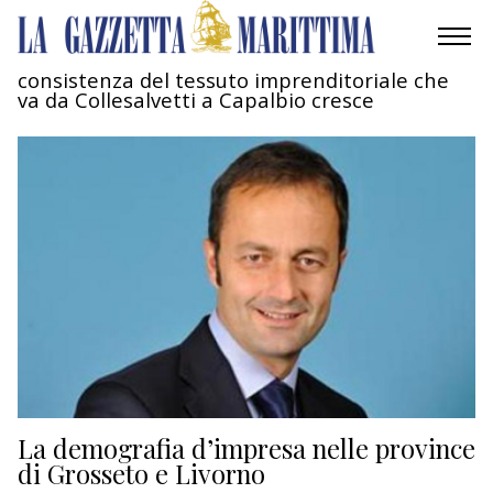
consistenza del tessuto imprenditoriale che
va da Collesalvetti a Capalbio cresce
AMBIENTE
MOBILITÀ
INDUSTRIA
RICERCA
ECONOMIA
TURISMO
CULTURA
La demografia d’impresa nelle province
di Grosseto e Livorno
NAUTICA