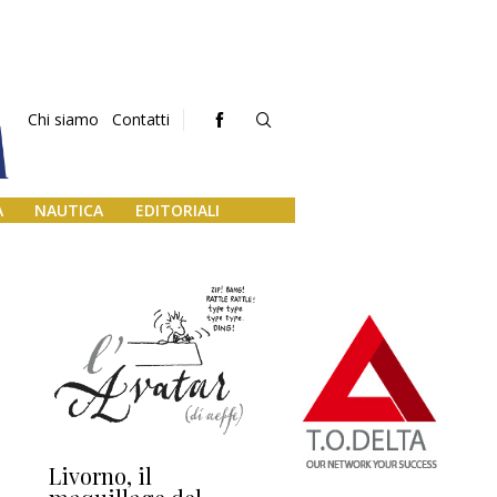
Chi siamo
Contatti
A
NAUTICA
EDITORIALI
Livorno, il
L’uscita di scena di
Da