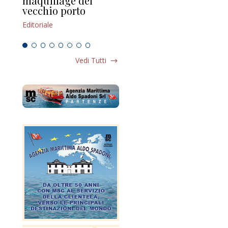
maquillage del
Marilli e il mosaico
gu
vecchio porto
scompaginato
Edi
Editoriale
Editoriale
Vedi Tutti