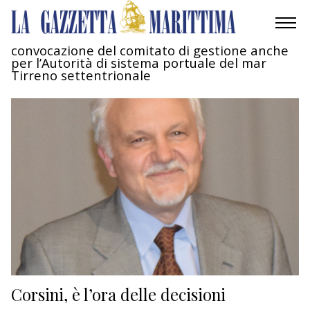
convocazione del comitato di gestione anche
per l’Autorità di sistema portuale del mar
AMBIENTE
Tirreno settentrionale
MOBILITÀ
INDUSTRIA
RICERCA
ECONOMIA
TURISMO
CULTURA
Corsini, è l’ora delle decisioni
NAUTICA