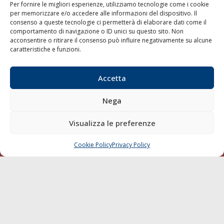
Per fornire le migliori esperienze, utilizziamo tecnologie come i cookie
per memorizzare e/o accedere alle informazioni del dispositivo. Il
consenso a queste tecnologie ci permetterà di elaborare dati come il
LA GAZZETTA MARITTIMA
comportamento di navigazione o ID unici su questo sito. Non
acconsentire o ritirare il consenso può influire negativamente su alcune
Indirizzo:
Scali D'Azeglio, 20, 57123 Livorno
caratteristiche e funzioni.
Telefono:
0586 893358
Fax:
0586 892324
Accetta
Email:
redazione@gazzettamarittima.it
P.IVA:
00118570498
Nega
Società Editoriale Marittima a r.l. (Editore) - Autorizzazione
del Tribunale di Livorno n. 217 del 10 giugno 1968 - N°
iscrizione al ROC (Registro Operatori delle Comunicazioni)
Visualizza le preferenze
della Società Editoriale Marittima a r.l.: N° 1301 Iscrizione
della testata elettronica La Gazzetta Marittima al Tribunale
Cookie Policy
Privacy Policy
CHIAMA
SCRIVI
di Livorno del 15/09/2010.
LINK
Shipping
Porti/Interporti