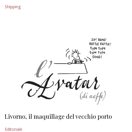
Shipping
EDITORIALI
Livorno, il maquillage del vecchio porto
L
s
Editoriale