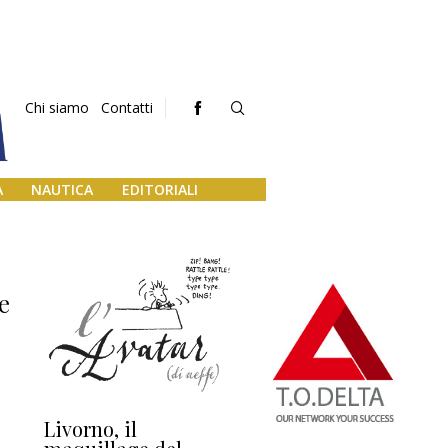
Chi siamo
Contatti
A
NAUTICA
EDITORIALI
e
Livorno, il
L’uscita di scena di
Da