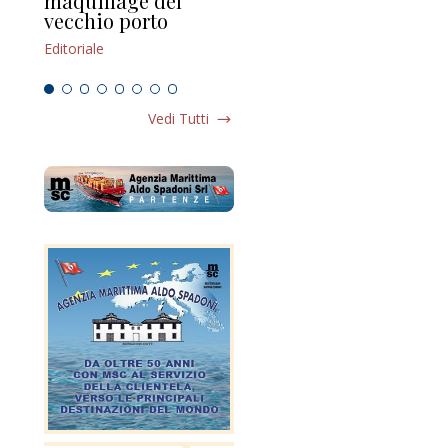
maquillage del
Marilli e il mosaico
gu
vecchio porto
scompaginato
Edi
Editoriale
Editoriale
Vedi Tutti