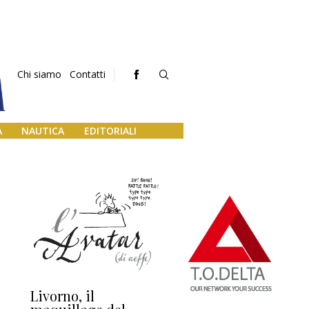
Chi siamo
Contatti
A
NAUTICA
EDITORIALI
Livorno, il
L’uscita di scena di
Da