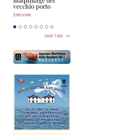
maquillage del
Marilli e il mosaico
gu
vecchio porto
scompaginato
Edi
Editoriale
Editoriale
Vedi Tutti