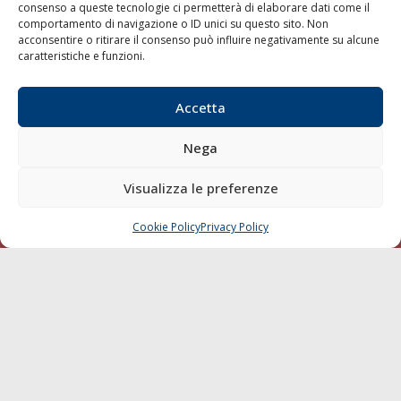
consenso a queste tecnologie ci permetterà di elaborare dati come il
LA GAZZETTA MARITTIMA
comportamento di navigazione o ID unici su questo sito. Non
acconsentire o ritirare il consenso può influire negativamente su alcune
Indirizzo:
Scali D'Azeglio, 20, 57123 Livorno
caratteristiche e funzioni.
Telefono:
0586 893358
Fax:
0586 892324
Accetta
Email:
redazione@gazzettamarittima.it
P.IVA:
00118570498
Nega
Società Editoriale Marittima a r.l. (Editore) - Autorizzazione
del Tribunale di Livorno n. 217 del 10 giugno 1968 - N°
Visualizza le preferenze
iscrizione al ROC (Registro Operatori delle Comunicazioni)
della Società Editoriale Marittima a r.l.: N° 1301 Iscrizione
della testata elettronica La Gazzetta Marittima al Tribunale
Cookie Policy
Privacy Policy
CHIAMA
SCRIVI
di Livorno del 15/09/2010.
LINK
Shipping
Porti/Interporti
Trasporti