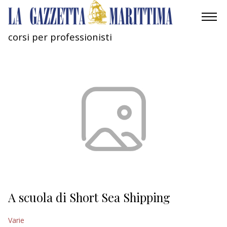
corsi per professionisti
AMBIENTE
MOBILITÀ
INDUSTRIA
RICERCA
ECONOMIA
TURISMO
CULTURA
A scuola di Short Sea Shipping
NAUTICA
Varie