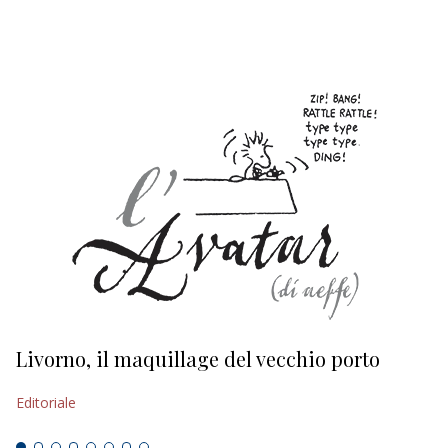
EDITORIALI
Livorno, il maquillage del vecchio porto
L
s
Editoriale
Ed