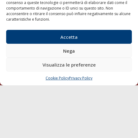
consenso a queste tecnologie ci permetterà di elaborare dati come il
LA GAZZETTA MARITTIMA
comportamento di navigazione o ID unici su questo sito. Non
acconsentire o ritirare il consenso può influire negativamente su alcune
Indirizzo:
Scali D'Azeglio, 20, 57123 Livorno
caratteristiche e funzioni.
Telefono:
0586 893358
Fax:
0586 892324
Accetta
Email:
redazione@gazzettamarittima.it
P.IVA:
00118570498
Nega
Società Editoriale Marittima a r.l. (Editore) - Autorizzazione
del Tribunale di Livorno n. 217 del 10 giugno 1968 - N°
Visualizza le preferenze
iscrizione al ROC (Registro Operatori delle Comunicazioni)
della Società Editoriale Marittima a r.l.: N° 1301 Iscrizione
della testata elettronica La Gazzetta Marittima al Tribunale
Cookie Policy
Privacy Policy
CHIAMA
SCRIVI
di Livorno del 15/09/2010.
LINK
Shipping
Porti/Interporti
Trasporti