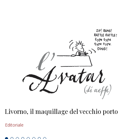
EDITORIALI
Livorno, il maquillage del vecchio porto
L
s
Editoriale
Ed