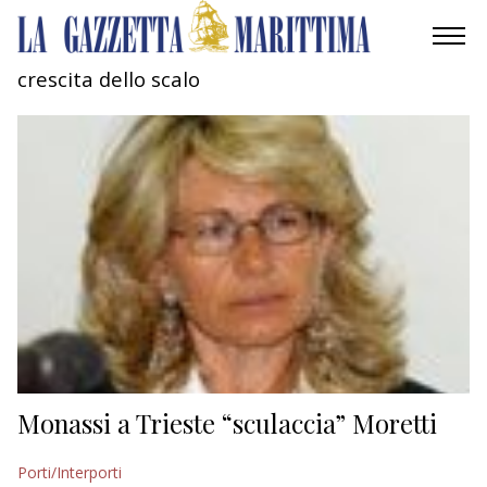
crescita dello scalo
AMBIENTE
MOBILITÀ
INDUSTRIA
RICERCA
ECONOMIA
TURISMO
CULTURA
Monassi a Trieste “sculaccia” Moretti
NAUTICA
Porti/Interporti