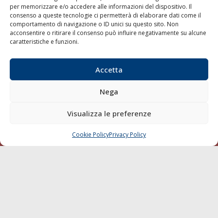
per memorizzare e/o accedere alle informazioni del dispositivo. Il
consenso a queste tecnologie ci permetterà di elaborare dati come il
LA GAZZETTA MARITTIMA
comportamento di navigazione o ID unici su questo sito. Non
acconsentire o ritirare il consenso può influire negativamente su alcune
Indirizzo:
Scali D'Azeglio, 20, 57123 Livorno
caratteristiche e funzioni.
Telefono:
0586 893358
Fax:
0586 892324
Accetta
Email:
redazione@gazzettamarittima.it
P.IVA:
00118570498
Nega
Società Editoriale Marittima a r.l. (Editore) - Autorizzazione
del Tribunale di Livorno n. 217 del 10 giugno 1968 - N°
iscrizione al ROC (Registro Operatori delle Comunicazioni)
Visualizza le preferenze
della Società Editoriale Marittima a r.l.: N° 1301 Iscrizione
della testata elettronica La Gazzetta Marittima al Tribunale
Cookie Policy
Privacy Policy
CHIAMA
SCRIVI
di Livorno del 15/09/2010.
LINK
Shipping
Porti/Interporti
Trasporti