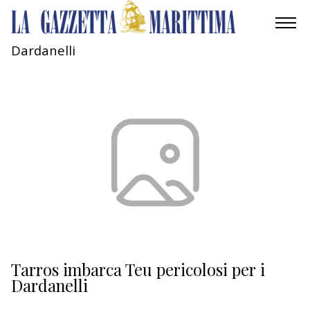
Dardanelli
AMBIENTE
MOBILITÀ
INDUSTRIA
RICERCA
ECONOMIA
TURISMO
CULTURA
Tarros imbarca Teu pericolosi per i
Dardanelli
NAUTICA