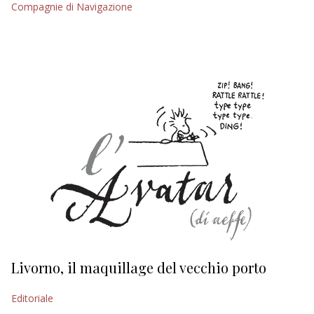
Compagnie di Navigazione
EDITORIALI
Livorno, il maquillage del vecchio porto
L
s
Editoriale
Ed