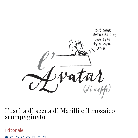
EDITORIALI
L’uscita di scena di Marilli e il mosaico
D
scompaginato
Ed
Editoriale