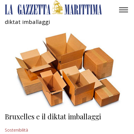
diktat imballaggi
AMBIENTE
MOBILITÀ
INDUSTRIA
RICERCA
ECONOMIA
TURISMO
CULTURA
Bruxelles e il diktat imballaggi
NAUTICA
Sostenibilità