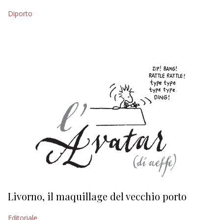
Diporto
EDITORIALI
Livorno, il maquillage del vecchio porto
L
s
Editoriale