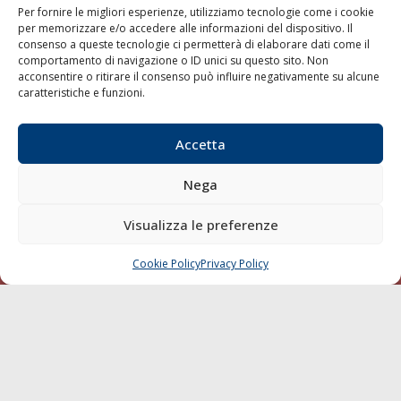
Per fornire le migliori esperienze, utilizziamo tecnologie come i cookie
per memorizzare e/o accedere alle informazioni del dispositivo. Il
consenso a queste tecnologie ci permetterà di elaborare dati come il
LA GAZZETTA MARITTIMA
comportamento di navigazione o ID unici su questo sito. Non
acconsentire o ritirare il consenso può influire negativamente su alcune
Indirizzo:
Scali D'Azeglio, 20, 57123 Livorno
caratteristiche e funzioni.
Telefono:
0586 893358
Fax:
0586 892324
Accetta
Email:
redazione@gazzettamarittima.it
P.IVA:
00118570498
Nega
Società Editoriale Marittima a r.l. (Editore) - Autorizzazione
del Tribunale di Livorno n. 217 del 10 giugno 1968 - N°
iscrizione al ROC (Registro Operatori delle Comunicazioni)
Visualizza le preferenze
della Società Editoriale Marittima a r.l.: N° 1301 Iscrizione
della testata elettronica La Gazzetta Marittima al Tribunale
Cookie Policy
Privacy Policy
CHIAMA
SCRIVI
di Livorno del 15/09/2010.
LINK
Shipping
Porti/Interporti