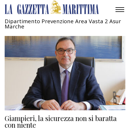
Dipartimento Prevenzione Area Vasta 2 Asur
Marche
AMBIENTE
MOBILITÀ
INDUSTRIA
RICERCA
ECONOMIA
TURISMO
CULTURA
Giampieri, la sicurezza non si baratta
con niente
NAUTICA