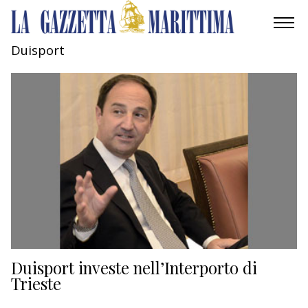
Duisport
AMBIENTE
MOBILITÀ
INDUSTRIA
RICERCA
ECONOMIA
TURISMO
CULTURA
Duisport investe nell’Interporto di
Trieste
NAUTICA