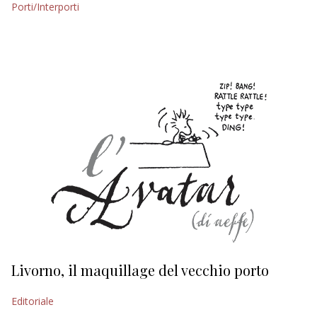
Porti/Interporti
EDITORIALI
Livorno, il maquillage del vecchio porto
L
s
Editoriale
Ed