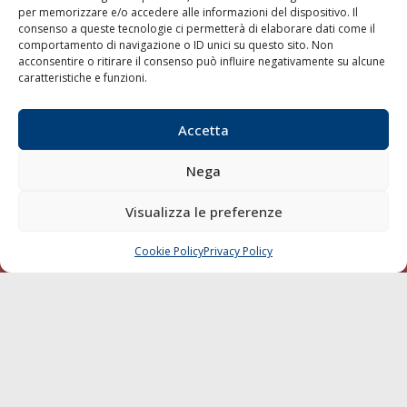
per memorizzare e/o accedere alle informazioni del dispositivo. Il
consenso a queste tecnologie ci permetterà di elaborare dati come il
LA GAZZETTA MARITTIMA
comportamento di navigazione o ID unici su questo sito. Non
acconsentire o ritirare il consenso può influire negativamente su alcune
Indirizzo:
Scali D'Azeglio, 20, 57123 Livorno
caratteristiche e funzioni.
Telefono:
0586 893358
Fax:
0586 892324
Accetta
Email:
redazione@gazzettamarittima.it
P.IVA:
00118570498
Nega
Società Editoriale Marittima a r.l. (Editore) - Autorizzazione
del Tribunale di Livorno n. 217 del 10 giugno 1968 - N°
iscrizione al ROC (Registro Operatori delle Comunicazioni)
Visualizza le preferenze
della Società Editoriale Marittima a r.l.: N° 1301 Iscrizione
della testata elettronica La Gazzetta Marittima al Tribunale
Cookie Policy
Privacy Policy
CHIAMA
SCRIVI
di Livorno del 15/09/2010.
LINK
Shipping
Porti/Interporti
Trasporti