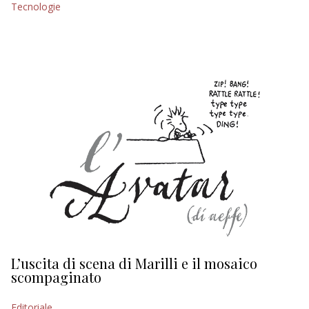
Tecnologie
EDITORIALI
L’uscita di scena di Marilli e il mosaico
D
scompaginato
Ed
Editoriale