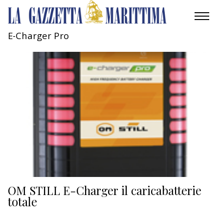
E-Charger Pro
AMBIENTE
MOBILITÀ
INDUSTRIA
RICERCA
ECONOMIA
TURISMO
CULTURA
OM STILL E-Charger il caricabatterie
totale
NAUTICA