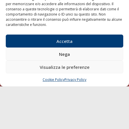
per memorizzare e/o accedere alle informazioni del dispositivo. Il
consenso a queste tecnologie ci permetterà di elaborare dati come il
LA GAZZETTA MARITTIMA
comportamento di navigazione o ID unici su questo sito. Non
acconsentire o ritirare il consenso può influire negativamente su alcune
Indirizzo:
Scali D'Azeglio, 20, 57123 Livorno
caratteristiche e funzioni.
Telefono:
0586 893358
Fax:
0586 892324
Accetta
Email:
redazione@gazzettamarittima.it
P.IVA:
00118570498
Nega
Società Editoriale Marittima a r.l. (Editore) - Autorizzazione
del Tribunale di Livorno n. 217 del 10 giugno 1968 - N°
iscrizione al ROC (Registro Operatori delle Comunicazioni)
Visualizza le preferenze
della Società Editoriale Marittima a r.l.: N° 1301 Iscrizione
della testata elettronica La Gazzetta Marittima al Tribunale
Cookie Policy
Privacy Policy
CHIAMA
SCRIVI
di Livorno del 15/09/2010.
LINK
Shipping
Porti/Interporti
Trasporti