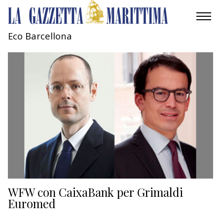
Eco Barcellona
AMBIENTE
MOBILITÀ
INDUSTRIA
RICERCA
ECONOMIA
TURISMO
CULTURA
WFW con CaixaBank per Grimaldi
Euromed
NAUTICA