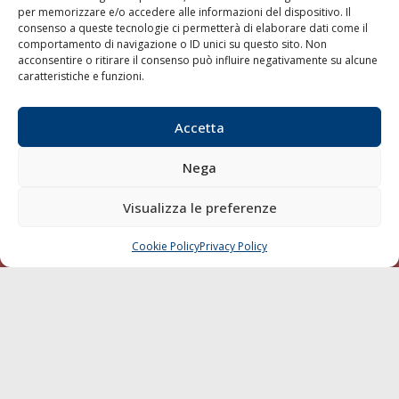
per memorizzare e/o accedere alle informazioni del dispositivo. Il
consenso a queste tecnologie ci permetterà di elaborare dati come il
LA GAZZETTA MARITTIMA
comportamento di navigazione o ID unici su questo sito. Non
acconsentire o ritirare il consenso può influire negativamente su alcune
Indirizzo:
Scali D'Azeglio, 20, 57123 Livorno
caratteristiche e funzioni.
Telefono:
0586 893358
Fax:
0586 892324
Accetta
Email:
redazione@gazzettamarittima.it
P.IVA:
00118570498
Nega
Società Editoriale Marittima a r.l. (Editore) - Autorizzazione
del Tribunale di Livorno n. 217 del 10 giugno 1968 - N°
iscrizione al ROC (Registro Operatori delle Comunicazioni)
Visualizza le preferenze
della Società Editoriale Marittima a r.l.: N° 1301 Iscrizione
della testata elettronica La Gazzetta Marittima al Tribunale
Cookie Policy
Privacy Policy
CHIAMA
SCRIVI
di Livorno del 15/09/2010.
LINK
Shipping
Porti/Interporti
Trasporti