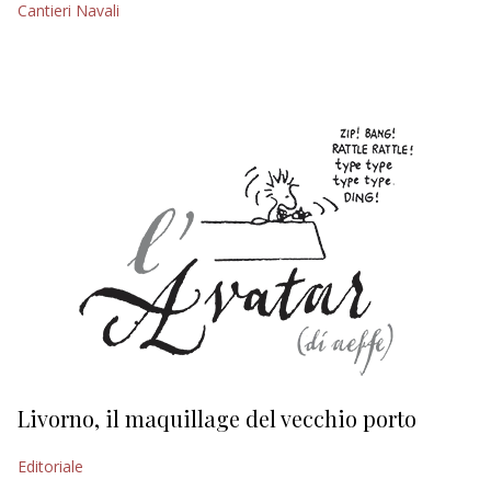
Cantieri Navali
EDITORIALI
Livorno, il maquillage del vecchio porto
L
s
Editoriale
Ed