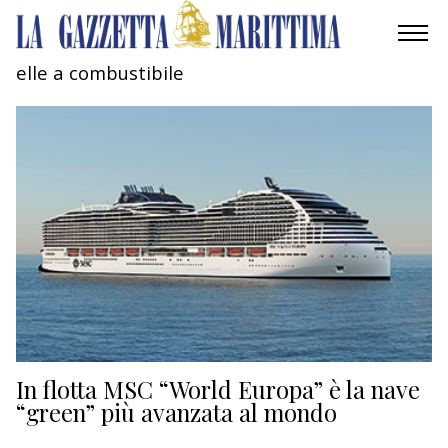
elle a combustibile
AMBIENTE
MOBILITÀ
INDUSTRIA
RICERCA
ECONOMIA
TURISMO
CULTURA
In flotta MSC “World Europa” è la nave
“green” più avanzata al mondo
NAUTICA