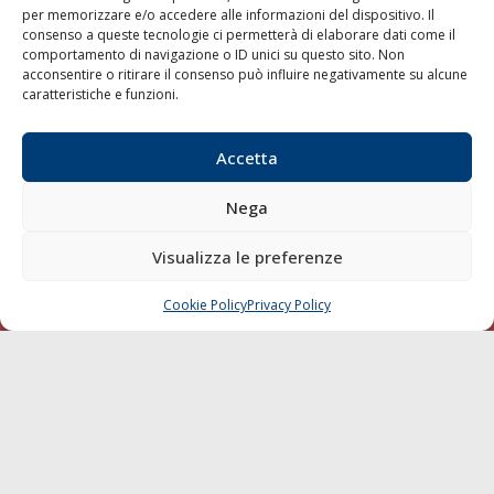
per memorizzare e/o accedere alle informazioni del dispositivo. Il
consenso a queste tecnologie ci permetterà di elaborare dati come il
LA GAZZETTA MARITTIMA
comportamento di navigazione o ID unici su questo sito. Non
acconsentire o ritirare il consenso può influire negativamente su alcune
Indirizzo:
Scali D'Azeglio, 20, 57123 Livorno
caratteristiche e funzioni.
Telefono:
0586 893358
Fax:
0586 892324
Accetta
Email:
redazione@gazzettamarittima.it
P.IVA:
00118570498
Nega
Società Editoriale Marittima a r.l. (Editore) - Autorizzazione
del Tribunale di Livorno n. 217 del 10 giugno 1968 - N°
iscrizione al ROC (Registro Operatori delle Comunicazioni)
Visualizza le preferenze
della Società Editoriale Marittima a r.l.: N° 1301 Iscrizione
della testata elettronica La Gazzetta Marittima al Tribunale
Cookie Policy
Privacy Policy
CHIAMA
SCRIVI
di Livorno del 15/09/2010.
LINK
Shipping
Porti/Interporti
Trasporti