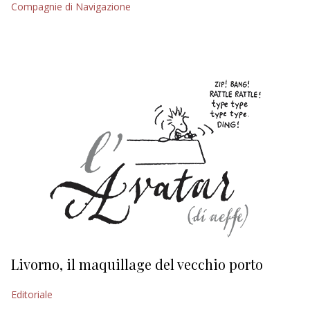
Compagnie di Navigazione
EDITORIALI
Livorno, il maquillage del vecchio porto
L
s
Editoriale
Ed