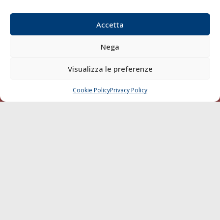
Email:
redazione@gazzettamarittima.it
P.IVA:
00118570498
Accetta
Società Editoriale Marittima a r.l. (Editore) - Autorizzazione
del Tribunale di Livorno n. 217 del 10 giugno 1968 - N°
Nega
iscrizione al ROC (Registro Operatori delle Comunicazioni)
della Società Editoriale Marittima a r.l.: N° 1301 Iscrizione
Visualizza le preferenze
della testata elettronica La Gazzetta Marittima al Tribunale
di Livorno del 15/09/2010.
Cookie Policy
Privacy Policy
CHIAMA
SCRIVI
LINK
Shipping
Porti/Interporti
Trasporti
Varie
Sostenibilità
Compagnie di Navigazione
Blue economy