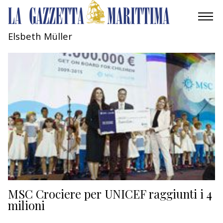
Elsbeth Müller
AMBIENTE
MOBILITÀ
INDUSTRIA
RICERCA
ECONOMIA
TURISMO
CULTURA
MSC Crociere per UNICEF raggiunti i 4
milioni
NAUTICA