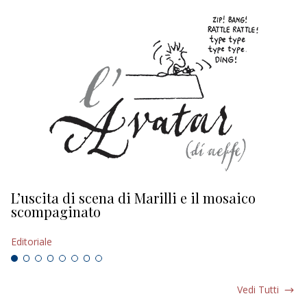
L’uscita di scena di Marilli e il mosaico
D
scompaginato
Ed
Editoriale
Vedi Tutti