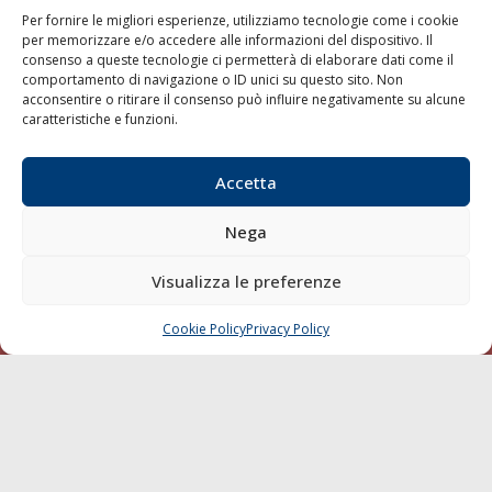
Per fornire le migliori esperienze, utilizziamo tecnologie come i cookie
per memorizzare e/o accedere alle informazioni del dispositivo. Il
consenso a queste tecnologie ci permetterà di elaborare dati come il
LA GAZZETTA MARITTIMA
comportamento di navigazione o ID unici su questo sito. Non
acconsentire o ritirare il consenso può influire negativamente su alcune
Indirizzo:
Scali D'Azeglio, 20, 57123 Livorno
caratteristiche e funzioni.
Telefono:
0586 893358
Fax:
0586 892324
Accetta
Email:
redazione@gazzettamarittima.it
P.IVA:
00118570498
Nega
Società Editoriale Marittima a r.l. (Editore) - Autorizzazione
del Tribunale di Livorno n. 217 del 10 giugno 1968 - N°
iscrizione al ROC (Registro Operatori delle Comunicazioni)
Visualizza le preferenze
della Società Editoriale Marittima a r.l.: N° 1301 Iscrizione
della testata elettronica La Gazzetta Marittima al Tribunale
Cookie Policy
Privacy Policy
CHIAMA
SCRIVI
di Livorno del 15/09/2010.
LINK
Shipping
Porti/Interporti