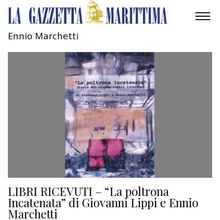
Ennio Marchetti
AMBIENTE
MOBILITÀ
INDUSTRIA
RICERCA
ECONOMIA
TURISMO
CULTURA
LIBRI RICEVUTI – “La poltrona
Incatenata” di Giovanni Lippi e Ennio
Marchetti
NAUTICA