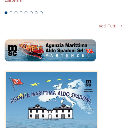
Editoriale
Ed
Vedi Tutti