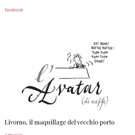
EDITORIALI
facebook
Livorno, il maquillage del vecchio porto
L
s