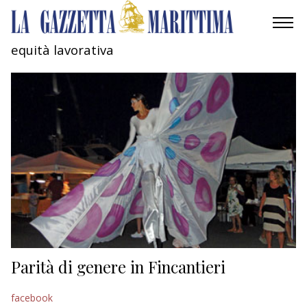
equità lavorativa
AMBIENTE
MOBILITÀ
INDUSTRIA
RICERCA
ECONOMIA
TURISMO
CULTURA
Parità di genere in Fincantieri
NAUTICA
facebook