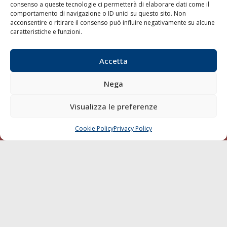
consenso a queste tecnologie ci permetterà di elaborare dati come il
LA GAZZETTA MARITTIMA
comportamento di navigazione o ID unici su questo sito. Non
acconsentire o ritirare il consenso può influire negativamente su alcune
Indirizzo:
Scali D'Azeglio, 20, 57123 Livorno
caratteristiche e funzioni.
Telefono:
0586 893358
Fax:
0586 892324
Accetta
Email:
redazione@gazzettamarittima.it
P.IVA:
00118570498
Nega
Società Editoriale Marittima a r.l. (Editore) - Autorizzazione
del Tribunale di Livorno n. 217 del 10 giugno 1968 - N°
Visualizza le preferenze
iscrizione al ROC (Registro Operatori delle Comunicazioni)
della Società Editoriale Marittima a r.l.: N° 1301 Iscrizione
della testata elettronica La Gazzetta Marittima al Tribunale
Cookie Policy
Privacy Policy
CHIAMA
SCRIVI
di Livorno del 15/09/2010.
LINK
Shipping
Porti/Interporti
Trasporti