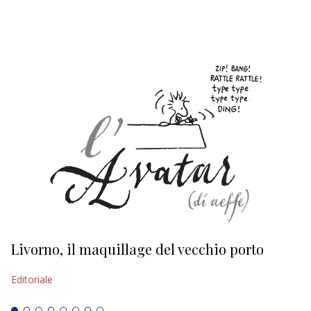
EDITORIALI
Livorno, il maquillage del vecchio porto
L
s
Editoriale
Ed