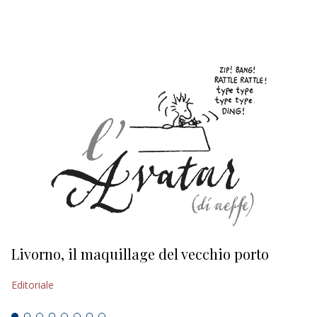
EDITORIALI
Livorno, il maquillage del vecchio porto
L
s
Editoriale
Ed