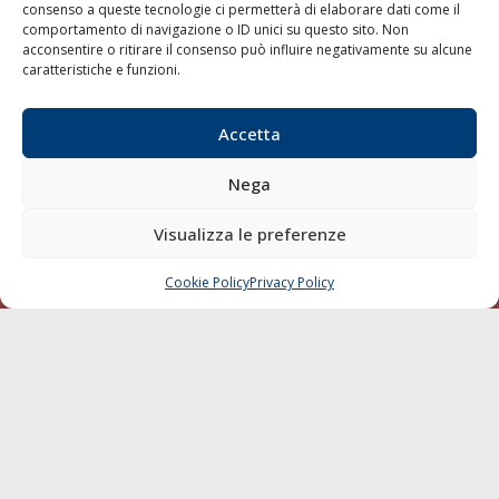
consenso a queste tecnologie ci permetterà di elaborare dati come il
LA GAZZETTA MARITTIMA
comportamento di navigazione o ID unici su questo sito. Non
acconsentire o ritirare il consenso può influire negativamente su alcune
Indirizzo:
Scali D'Azeglio, 20, 57123 Livorno
caratteristiche e funzioni.
Telefono:
0586 893358
Fax:
0586 892324
Accetta
Email:
redazione@gazzettamarittima.it
P.IVA:
00118570498
Nega
Società Editoriale Marittima a r.l. (Editore) - Autorizzazione
del Tribunale di Livorno n. 217 del 10 giugno 1968 - N°
Visualizza le preferenze
iscrizione al ROC (Registro Operatori delle Comunicazioni)
della Società Editoriale Marittima a r.l.: N° 1301 Iscrizione
della testata elettronica La Gazzetta Marittima al Tribunale
Cookie Policy
Privacy Policy
CHIAMA
SCRIVI
di Livorno del 15/09/2010.
LINK
Shipping
Porti/Interporti
Trasporti