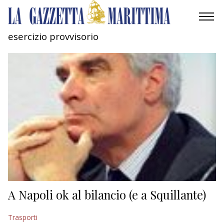
esercizio provvisorio
AMBIENTE
MOBILITÀ
INDUSTRIA
RICERCA
ECONOMIA
TURISMO
CULTURA
A Napoli ok al bilancio (e a Squillante)
NAUTICA
Trasporti