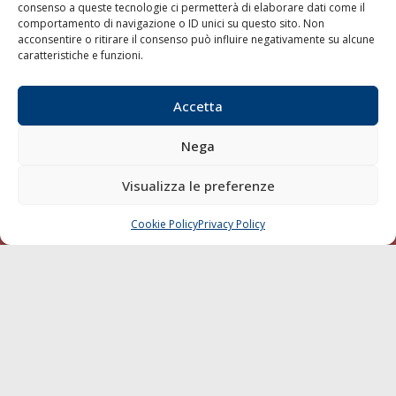
consenso a queste tecnologie ci permetterà di elaborare dati come il
LA GAZZETTA MARITTIMA
comportamento di navigazione o ID unici su questo sito. Non
acconsentire o ritirare il consenso può influire negativamente su alcune
Indirizzo:
Scali D'Azeglio, 20, 57123 Livorno
caratteristiche e funzioni.
Telefono:
0586 893358
Fax:
0586 892324
Accetta
Email:
redazione@gazzettamarittima.it
P.IVA:
00118570498
Nega
Società Editoriale Marittima a r.l. (Editore) - Autorizzazione
del Tribunale di Livorno n. 217 del 10 giugno 1968 - N°
Visualizza le preferenze
iscrizione al ROC (Registro Operatori delle Comunicazioni)
della Società Editoriale Marittima a r.l.: N° 1301 Iscrizione
della testata elettronica La Gazzetta Marittima al Tribunale
Cookie Policy
Privacy Policy
CHIAMA
SCRIVI
di Livorno del 15/09/2010.
LINK
Shipping
Porti/Interporti
Trasporti