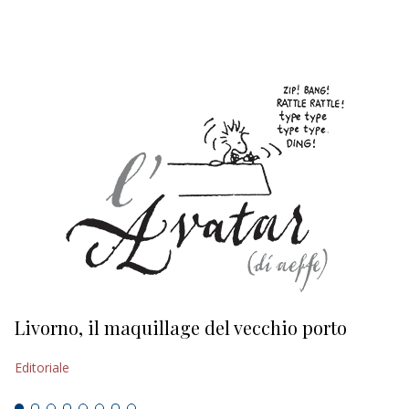
EDITORIALI
Livorno, il maquillage del vecchio porto
L
s
Editoriale
Ed