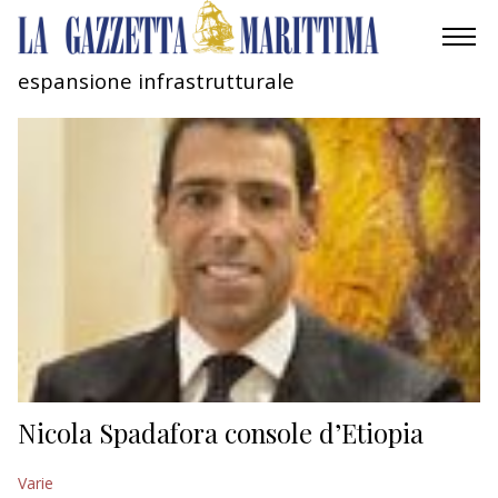
espansione infrastrutturale
AMBIENTE
MOBILITÀ
INDUSTRIA
RICERCA
ECONOMIA
TURISMO
CULTURA
Nicola Spadafora console d’Etiopia
NAUTICA
Varie