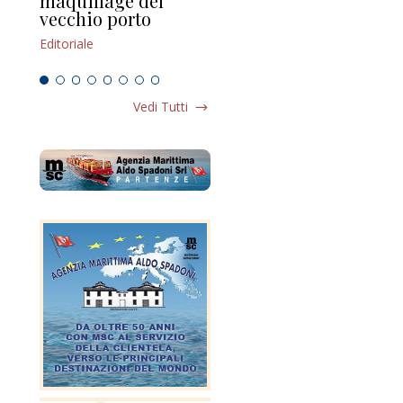
maquillage del
Marilli e il mosaico
gu
vecchio porto
scompaginato
Edi
Editoriale
Editoriale
Vedi Tutti