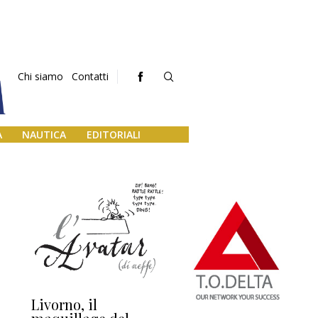
Chi siamo
Contatti
A
NAUTICA
EDITORIALI
Livorno, il
L’uscita di scena di
Da