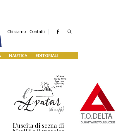
Chi siamo
Contatti
A
NAUTICA
EDITORIALI
L’uscita di scena di
Darsena a Europa,
Ho