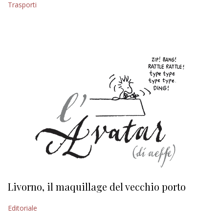
Trasporti
EDITORIALI
Livorno, il maquillage del vecchio porto
L
s
Editoriale
Ed