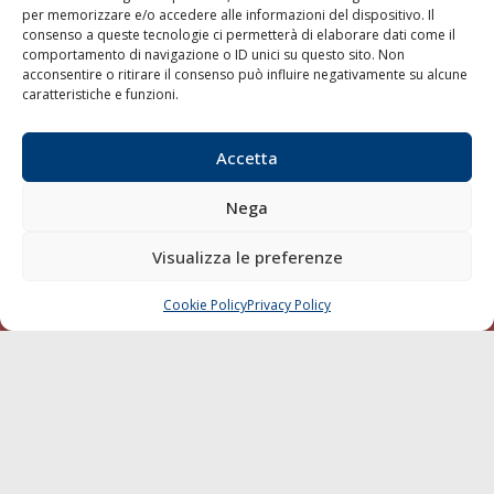
per memorizzare e/o accedere alle informazioni del dispositivo. Il
consenso a queste tecnologie ci permetterà di elaborare dati come il
LA GAZZETTA MARITTIMA
comportamento di navigazione o ID unici su questo sito. Non
acconsentire o ritirare il consenso può influire negativamente su alcune
Indirizzo:
Scali D'Azeglio, 20, 57123 Livorno
caratteristiche e funzioni.
Telefono:
0586 893358
Fax:
0586 892324
Accetta
Email:
redazione@gazzettamarittima.it
P.IVA:
00118570498
Nega
Società Editoriale Marittima a r.l. (Editore) - Autorizzazione
del Tribunale di Livorno n. 217 del 10 giugno 1968 - N°
iscrizione al ROC (Registro Operatori delle Comunicazioni)
Visualizza le preferenze
della Società Editoriale Marittima a r.l.: N° 1301 Iscrizione
della testata elettronica La Gazzetta Marittima al Tribunale
Cookie Policy
Privacy Policy
CHIAMA
SCRIVI
di Livorno del 15/09/2010.
LINK
Shipping
Porti/Interporti
Trasporti