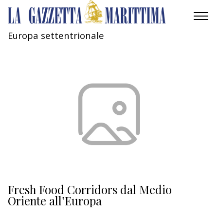
Europa settentrionale
AMBIENTE
MOBILITÀ
INDUSTRIA
RICERCA
ECONOMIA
TURISMO
CULTURA
Fresh Food Corridors dal Medio
Oriente all’Europa
NAUTICA