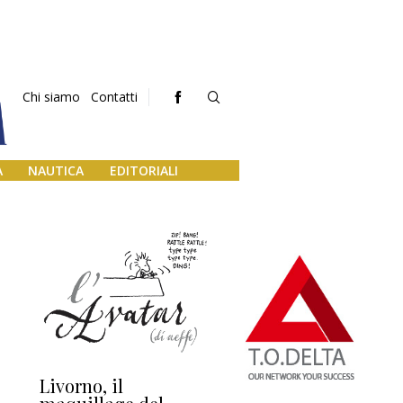
Chi siamo
Contatti
A
NAUTICA
EDITORIALI
Livorno, il
L’uscita di scena di
Da