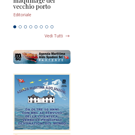
maquillage del
Marilli e il mosaico
gu
vecchio porto
scompaginato
Edi
Editoriale
Editoriale
Vedi Tutti