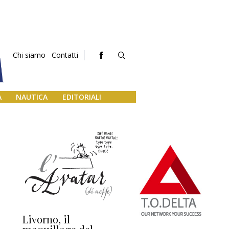
Chi siamo
Contatti
A
NAUTICA
EDITORIALI
Livorno, il
L’uscita di scena di
Da