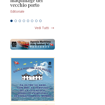
maquillage del
Marilli e il mosaico
gu
vecchio porto
scompaginato
Edi
Editoriale
Editoriale
Vedi Tutti