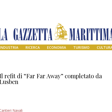
INDUSTRIA
RICERCA
ECONOMIA
TURISMO
CULTUR
Il refit di “Far Far Away” completato da
Lusben
Addio amico
Cantieri Navali