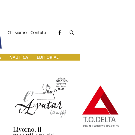
Chi siamo
Contatti
A
NAUTICA
EDITORIALI
Livorno, il
L’uscita di scena di
Da