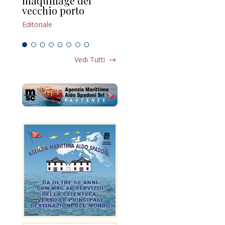
maquillage del
Marilli e il mosaico
gu
vecchio porto
scompaginato
Edi
Editoriale
Editoriale
Vedi Tutti