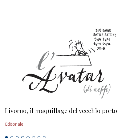
EDITORIALI
Livorno, il maquillage del vecchio porto
L
s
Editoriale
Ed