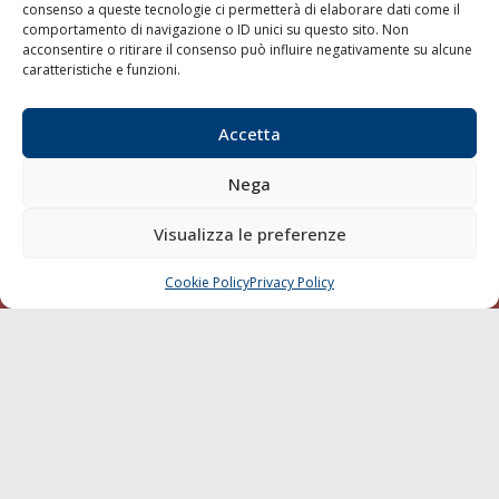
consenso a queste tecnologie ci permetterà di elaborare dati come il
LA GAZZETTA MARITTIMA
comportamento di navigazione o ID unici su questo sito. Non
acconsentire o ritirare il consenso può influire negativamente su alcune
Indirizzo:
Scali D'Azeglio, 20, 57123 Livorno
caratteristiche e funzioni.
Telefono:
0586 893358
Fax:
0586 892324
Accetta
Email:
redazione@gazzettamarittima.it
P.IVA:
00118570498
Nega
Società Editoriale Marittima a r.l. (Editore) - Autorizzazione
del Tribunale di Livorno n. 217 del 10 giugno 1968 - N°
Visualizza le preferenze
iscrizione al ROC (Registro Operatori delle Comunicazioni)
della Società Editoriale Marittima a r.l.: N° 1301 Iscrizione
della testata elettronica La Gazzetta Marittima al Tribunale
Cookie Policy
Privacy Policy
CHIAMA
SCRIVI
di Livorno del 15/09/2010.
LINK
Shipping
Porti/Interporti
Trasporti