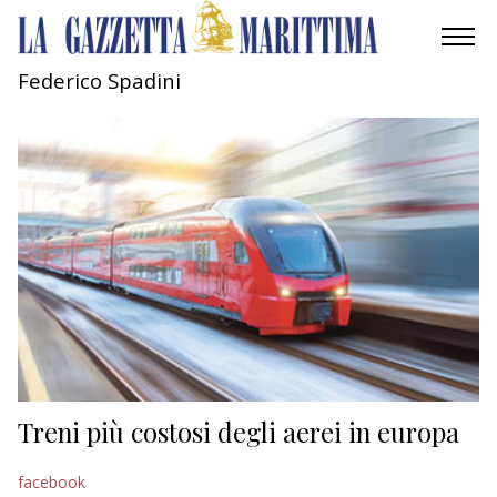
Federico Spadini
AMBIENTE
MOBILITÀ
INDUSTRIA
RICERCA
ECONOMIA
TURISMO
CULTURA
Treni più costosi degli aerei in europa
NAUTICA
facebook