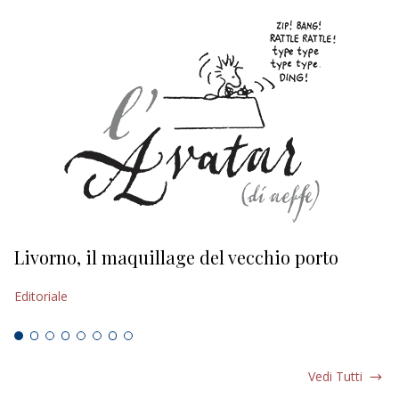
Livorno, il maquillage del vecchio porto
L
s
Editoriale
Ed
Vedi Tutti