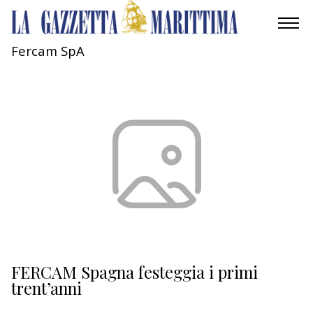
Fercam SpA
AMBIENTE
MOBILITÀ
INDUSTRIA
RICERCA
ECONOMIA
TURISMO
CULTURA
FERCAM Spagna festeggia i primi
trent’anni
NAUTICA