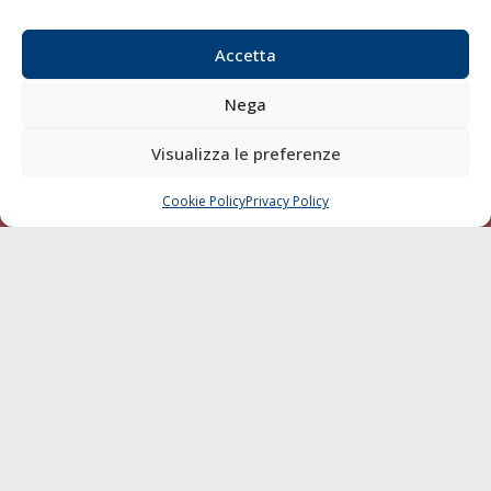
Email:
redazione@gazzettamarittima.it
P.IVA:
00118570498
Accetta
Società Editoriale Marittima a r.l. (Editore) - Autorizzazione
del Tribunale di Livorno n. 217 del 10 giugno 1968 - N°
Nega
iscrizione al ROC (Registro Operatori delle Comunicazioni)
della Società Editoriale Marittima a r.l.: N° 1301 Iscrizione
Visualizza le preferenze
della testata elettronica La Gazzetta Marittima al Tribunale
di Livorno del 15/09/2010.
Cookie Policy
Privacy Policy
CHIAMA
SCRIVI
LINK
Shipping
Porti/Interporti
Trasporti
Varie
Sostenibilità
Compagnie di Navigazione
Blue economy