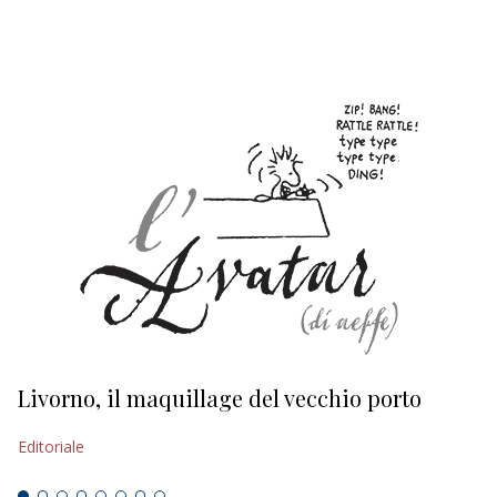
EDITORIALI
Livorno, il maquillage del vecchio porto
L
s
Editoriale
Ed