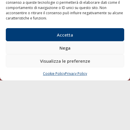
consenso a queste tecnologie ci permetterà di elaborare dati come il
LA GAZZETTA MARITTIMA
comportamento di navigazione o ID unici su questo sito. Non
acconsentire o ritirare il consenso può influire negativamente su alcune
Indirizzo:
Scali D'Azeglio, 20, 57123 Livorno
caratteristiche e funzioni.
Telefono:
0586 893358
Fax:
0586 892324
Accetta
Email:
redazione@gazzettamarittima.it
P.IVA:
00118570498
Nega
Società Editoriale Marittima a r.l. (Editore) - Autorizzazione
del Tribunale di Livorno n. 217 del 10 giugno 1968 - N°
Visualizza le preferenze
iscrizione al ROC (Registro Operatori delle Comunicazioni)
della Società Editoriale Marittima a r.l.: N° 1301 Iscrizione
della testata elettronica La Gazzetta Marittima al Tribunale
Cookie Policy
Privacy Policy
CHIAMA
SCRIVI
di Livorno del 15/09/2010.
LINK
Shipping
Porti/Interporti
Trasporti