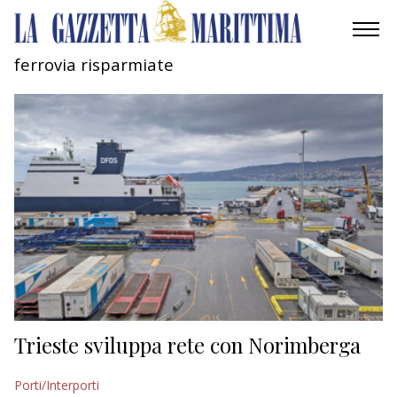
ferrovia risparmiate
AMBIENTE
MOBILITÀ
INDUSTRIA
RICERCA
ECONOMIA
TURISMO
CULTURA
Trieste sviluppa rete con Norimberga
NAUTICA
Porti/Interporti