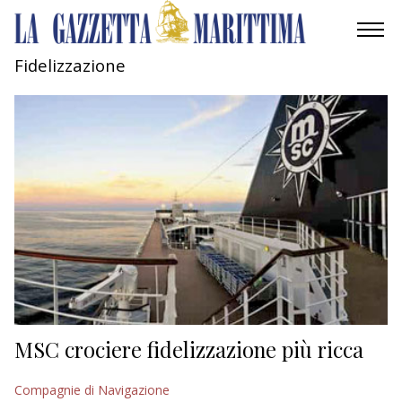
Fidelizzazione
AMBIENTE
MOBILITÀ
INDUSTRIA
RICERCA
ECONOMIA
TURISMO
CULTURA
MSC crociere fidelizzazione più ricca
NAUTICA
Compagnie di Navigazione