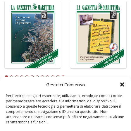
Gestisci Consenso
Per fornire le migliori esperienze, utilizziamo tecnologie come i cookie
LA GAZZETTA MARITTIMA
per memorizzare e/o accedere alle informazioni del dispositivo. Il
consenso a queste tecnologie ci permetterà di elaborare dati come il
Indirizzo:
Scali D'Azeglio, 20, 57123 Livorno
comportamento di navigazione o ID unici su questo sito. Non
Telefono:
0586 893358
acconsentire o ritirare il consenso può influire negativamente su alcune
caratteristiche e funzioni.
Fax:
0586 892324
Email:
redazione@gazzettamarittima.it