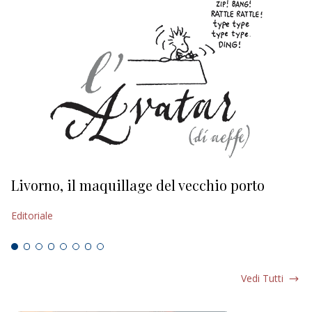
Livorno, il maquillage del vecchio porto
L
s
Editoriale
Ed
Vedi Tutti