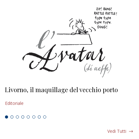
Livorno, il maquillage del vecchio porto
L
s
Editoriale
Ed
Vedi Tutti