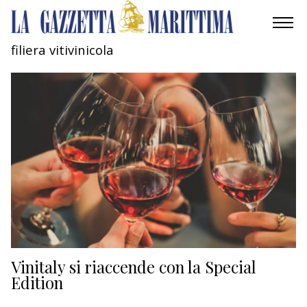
filiera vitivinicola
AMBIENTE
MOBILITÀ
INDUSTRIA
RICERCA
ECONOMIA
TURISMO
CULTURA
Vinitaly si riaccende con la Special
Edition
NAUTICA