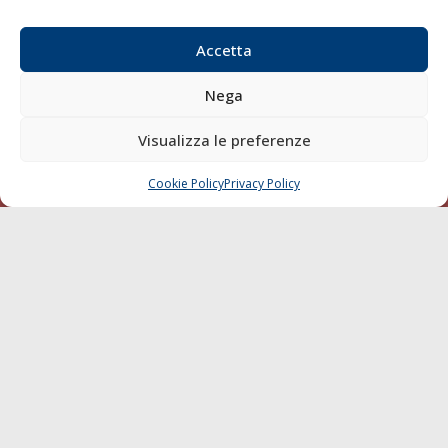
Email:
redazione@gazzettamarittima.it
P.IVA:
00118570498
Accetta
Società Editoriale Marittima a r.l. (Editore) - Autorizzazione
del Tribunale di Livorno n. 217 del 10 giugno 1968 - N°
Nega
iscrizione al ROC (Registro Operatori delle Comunicazioni)
della Società Editoriale Marittima a r.l.: N° 1301 Iscrizione
Visualizza le preferenze
della testata elettronica La Gazzetta Marittima al Tribunale
di Livorno del 15/09/2010.
Cookie Policy
Privacy Policy
CHIAMA
SCRIVI
LINK
Shipping
Porti/Interporti
Trasporti
Varie
Sostenibilità
Compagnie di Navigazione
Blue economy