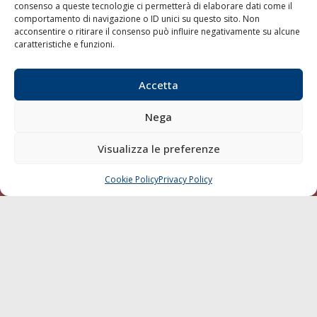
consenso a queste tecnologie ci permetterà di elaborare dati come il
LA GAZZETTA MARITTIMA
comportamento di navigazione o ID unici su questo sito. Non
acconsentire o ritirare il consenso può influire negativamente su alcune
Indirizzo:
Scali D'Azeglio, 20, 57123 Livorno
caratteristiche e funzioni.
Telefono:
0586 893358
Fax:
0586 892324
Accetta
Email:
redazione@gazzettamarittima.it
P.IVA:
00118570498
Nega
Società Editoriale Marittima a r.l. (Editore) - Autorizzazione
del Tribunale di Livorno n. 217 del 10 giugno 1968 - N°
Visualizza le preferenze
iscrizione al ROC (Registro Operatori delle Comunicazioni)
della Società Editoriale Marittima a r.l.: N° 1301 Iscrizione
della testata elettronica La Gazzetta Marittima al Tribunale
Cookie Policy
Privacy Policy
CHIAMA
SCRIVI
di Livorno del 15/09/2010.
LINK
Shipping
Porti/Interporti
Trasporti