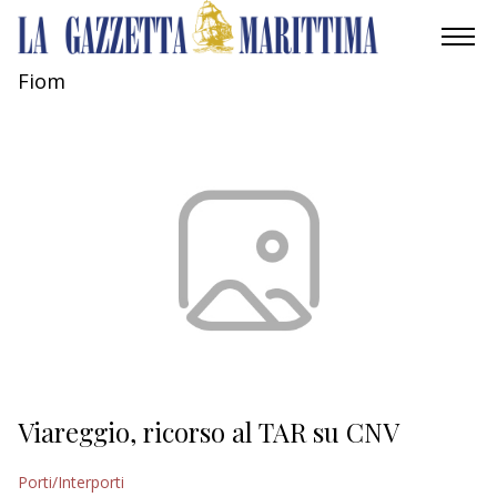
Fiom
AMBIENTE
MOBILITÀ
INDUSTRIA
RICERCA
ECONOMIA
TURISMO
CULTURA
Viareggio, ricorso al TAR su CNV
NAUTICA
Porti/Interporti