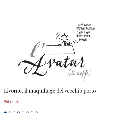
EDITORIALI
Livorno, il maquillage del vecchio porto
L
s
Editoriale
Ed