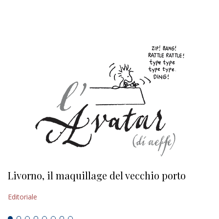
EDITORIALI
Livorno, il maquillage del vecchio porto
L
s
Editoriale
Ed