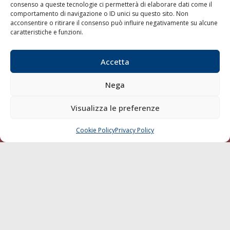
consenso a queste tecnologie ci permetterà di elaborare dati come il
LA GAZZETTA MARITTIMA
comportamento di navigazione o ID unici su questo sito. Non
acconsentire o ritirare il consenso può influire negativamente su alcune
Indirizzo:
Scali D'Azeglio, 20, 57123 Livorno
caratteristiche e funzioni.
Telefono:
0586 893358
Fax:
0586 892324
Accetta
Email:
redazione@gazzettamarittima.it
P.IVA:
00118570498
Nega
Società Editoriale Marittima a r.l. (Editore) - Autorizzazione
del Tribunale di Livorno n. 217 del 10 giugno 1968 - N°
Visualizza le preferenze
iscrizione al ROC (Registro Operatori delle Comunicazioni)
della Società Editoriale Marittima a r.l.: N° 1301 Iscrizione
della testata elettronica La Gazzetta Marittima al Tribunale
Cookie Policy
Privacy Policy
CHIAMA
SCRIVI
di Livorno del 15/09/2010.
LINK
Shipping
Porti/Interporti
Trasporti