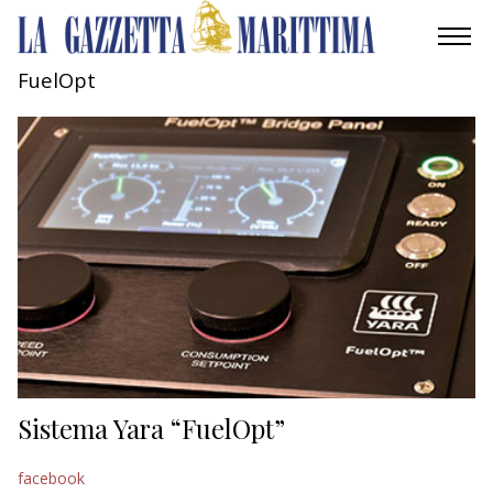
FuelOpt
AMBIENTE
MOBILITÀ
INDUSTRIA
RICERCA
ECONOMIA
TURISMO
CULTURA
Sistema Yara “FuelOpt”
NAUTICA
facebook