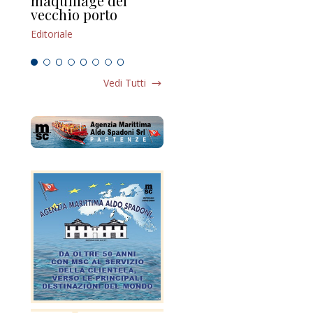
maquillage del
Marilli e il mosaico
gu
vecchio porto
scompaginato
Edi
Editoriale
Editoriale
Vedi Tutti