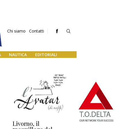
Chi siamo
Contatti
A
NAUTICA
EDITORIALI
Livorno, il
L’uscita di scena di
Da