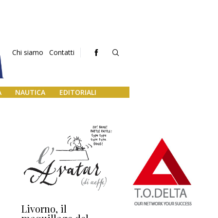
Chi siamo
Contatti
A
NAUTICA
EDITORIALI
Livorno, il
L’uscita di scena di
Da