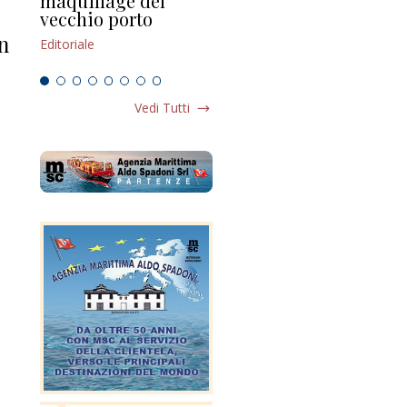
maquillage del
Marilli e il mosaico
gu
vecchio porto
scompaginato
Edi
in
Editoriale
Editoriale
Vedi Tutti