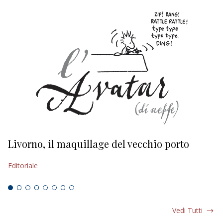
Livorno, il maquillage del vecchio porto
L
s
Editoriale
Ed
Vedi Tutti