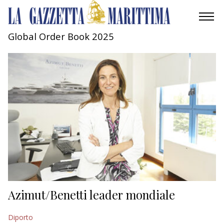
Global Order Book 2025
AMBIENTE
MOBILITÀ
INDUSTRIA
RICERCA
ECONOMIA
TURISMO
CULTURA
Azimut/Benetti leader mondiale
NAUTICA
Diporto