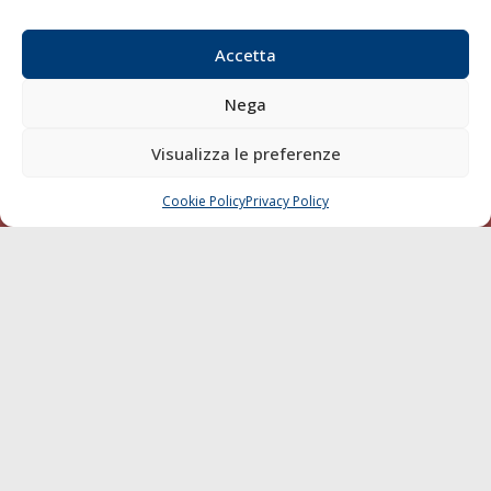
Email:
redazione@gazzettamarittima.it
P.IVA:
00118570498
Accetta
Società Editoriale Marittima a r.l. (Editore) - Autorizzazione
del Tribunale di Livorno n. 217 del 10 giugno 1968 - N°
Nega
iscrizione al ROC (Registro Operatori delle Comunicazioni)
della Società Editoriale Marittima a r.l.: N° 1301 Iscrizione
Visualizza le preferenze
della testata elettronica La Gazzetta Marittima al Tribunale
di Livorno del 15/09/2010.
Cookie Policy
Privacy Policy
CHIAMA
SCRIVI
LINK
Shipping
Porti/Interporti
Trasporti
Varie
Sostenibilità
Compagnie di Navigazione
Blue economy