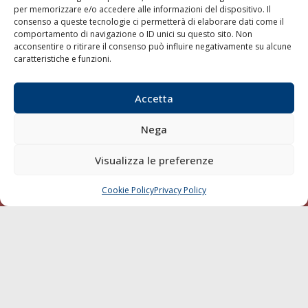
per memorizzare e/o accedere alle informazioni del dispositivo. Il
consenso a queste tecnologie ci permetterà di elaborare dati come il
LA GAZZETTA MARITTIMA
comportamento di navigazione o ID unici su questo sito. Non
acconsentire o ritirare il consenso può influire negativamente su alcune
Indirizzo:
Scali D'Azeglio, 20, 57123 Livorno
caratteristiche e funzioni.
Telefono:
0586 893358
Fax:
0586 892324
Accetta
Email:
redazione@gazzettamarittima.it
P.IVA:
00118570498
Nega
Società Editoriale Marittima a r.l. (Editore) - Autorizzazione
del Tribunale di Livorno n. 217 del 10 giugno 1968 - N°
iscrizione al ROC (Registro Operatori delle Comunicazioni)
Visualizza le preferenze
della Società Editoriale Marittima a r.l.: N° 1301 Iscrizione
della testata elettronica La Gazzetta Marittima al Tribunale
Cookie Policy
Privacy Policy
CHIAMA
SCRIVI
di Livorno del 15/09/2010.
LINK
Shipping
Porti/Interporti
Trasporti