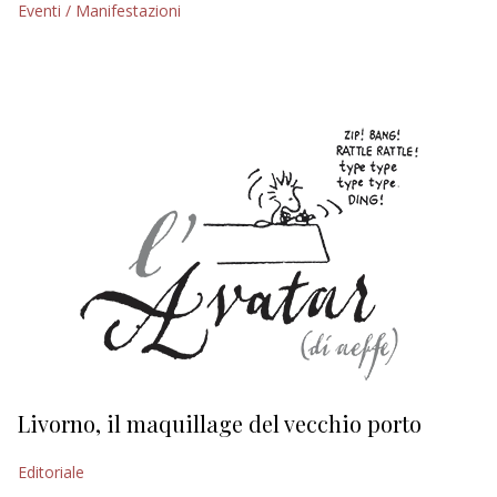
Eventi / Manifestazioni
EDITORIALI
Livorno, il maquillage del vecchio porto
L
s
Editoriale
Ed