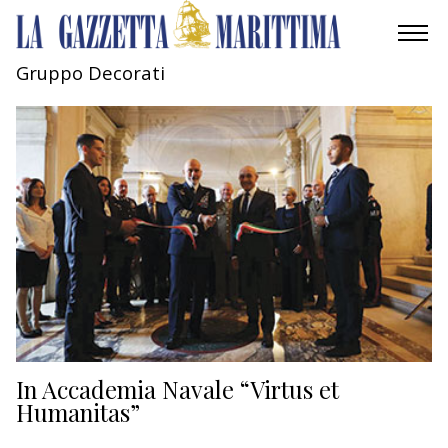
Gruppo Decorati
AMBIENTE
MOBILITÀ
INDUSTRIA
RICERCA
ECONOMIA
TURISMO
CULTURA
In Accademia Navale “Virtus et
Humanitas”
NAUTICA