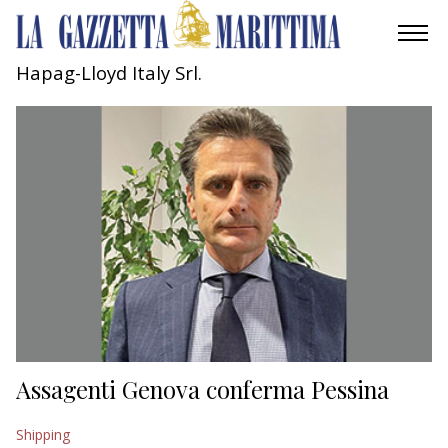
Hapag-Lloyd Italy Srl.
AMBIENTE
MOBILITÀ
INDUSTRIA
RICERCA
ECONOMIA
TURISMO
CULTURA
Assagenti Genova conferma Pessina
NAUTICA
Shipping