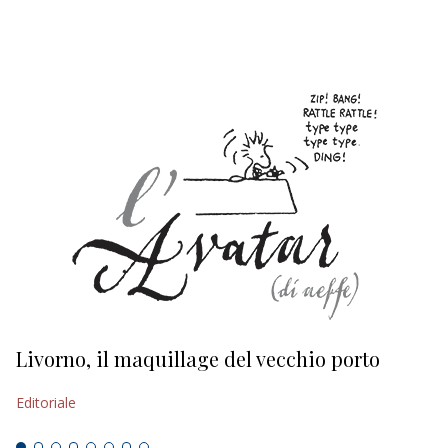
EDITORIALI
Livorno, il maquillage del vecchio porto
L
s
Editoriale
Ed