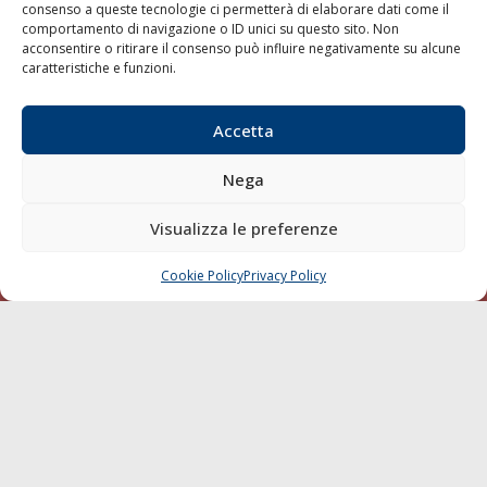
consenso a queste tecnologie ci permetterà di elaborare dati come il
LA GAZZETTA MARITTIMA
comportamento di navigazione o ID unici su questo sito. Non
acconsentire o ritirare il consenso può influire negativamente su alcune
Indirizzo:
Scali D'Azeglio, 20, 57123 Livorno
caratteristiche e funzioni.
Telefono:
0586 893358
Fax:
0586 892324
Accetta
Email:
redazione@gazzettamarittima.it
P.IVA:
00118570498
Nega
Società Editoriale Marittima a r.l. (Editore) - Autorizzazione
del Tribunale di Livorno n. 217 del 10 giugno 1968 - N°
Visualizza le preferenze
iscrizione al ROC (Registro Operatori delle Comunicazioni)
della Società Editoriale Marittima a r.l.: N° 1301 Iscrizione
della testata elettronica La Gazzetta Marittima al Tribunale
Cookie Policy
Privacy Policy
CHIAMA
SCRIVI
di Livorno del 15/09/2010.
LINK
Shipping
Porti/Interporti
Trasporti