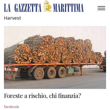
Harvest
AMBIENTE
MOBILITÀ
INDUSTRIA
RICERCA
ECONOMIA
TURISMO
CULTURA
Foreste a rischio, chi finanzia?
NAUTICA
facebook