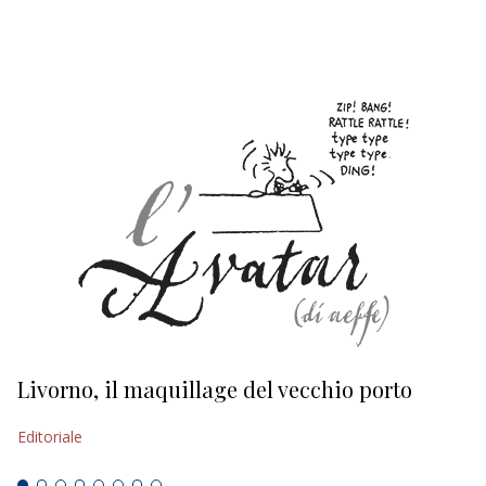
EDITORIALI
Livorno, il maquillage del vecchio porto
L
s
Editoriale
Ed