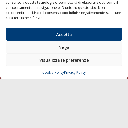
consenso a queste tecnologie ci permetterà di elaborare dati come il
LA GAZZETTA MARITTIMA
comportamento di navigazione o ID unici su questo sito. Non
acconsentire o ritirare il consenso può influire negativamente su alcune
Indirizzo:
Scali D'Azeglio, 20, 57123 Livorno
caratteristiche e funzioni.
Telefono:
0586 893358
Fax:
0586 892324
Accetta
Email:
redazione@gazzettamarittima.it
P.IVA:
00118570498
Nega
Società Editoriale Marittima a r.l. (Editore) - Autorizzazione
del Tribunale di Livorno n. 217 del 10 giugno 1968 - N°
Visualizza le preferenze
iscrizione al ROC (Registro Operatori delle Comunicazioni)
della Società Editoriale Marittima a r.l.: N° 1301 Iscrizione
della testata elettronica La Gazzetta Marittima al Tribunale
Cookie Policy
Privacy Policy
CHIAMA
SCRIVI
di Livorno del 15/09/2010.
LINK
Shipping
Porti/Interporti
Trasporti