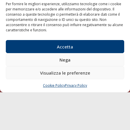
Per fornire le migliori esperienze, utilizziamo tecnologie come i cookie
per memorizzare e/o accedere alle informazioni del dispositivo. Il
consenso a queste tecnologie ci permetterà di elaborare dati come il
LA GAZZETTA MARITTIMA
comportamento di navigazione o ID unici su questo sito. Non
acconsentire o ritirare il consenso può influire negativamente su alcune
Indirizzo:
Scali D'Azeglio, 20, 57123 Livorno
caratteristiche e funzioni.
Telefono:
0586 893358
Fax:
0586 892324
Accetta
Email:
redazione@gazzettamarittima.it
P.IVA:
00118570498
Nega
Società Editoriale Marittima a r.l. (Editore) - Autorizzazione
del Tribunale di Livorno n. 217 del 10 giugno 1968 - N°
iscrizione al ROC (Registro Operatori delle Comunicazioni)
Visualizza le preferenze
della Società Editoriale Marittima a r.l.: N° 1301 Iscrizione
della testata elettronica La Gazzetta Marittima al Tribunale
Cookie Policy
Privacy Policy
CHIAMA
SCRIVI
di Livorno del 15/09/2010.
LINK
Shipping
Porti/Interporti