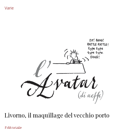
Varie
EDITORIALI
Livorno, il maquillage del vecchio porto
L
s
Editoriale