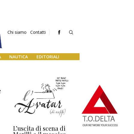
Chi siamo
Contatti
A
NAUTICA
EDITORIALI
e
L’uscita di scena di
Darsena a Europa,
Ho