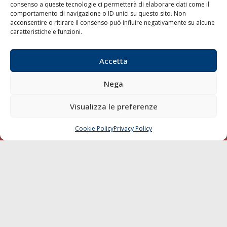
consenso a queste tecnologie ci permetterà di elaborare dati come il
LA GAZZETTA MARITTIMA
comportamento di navigazione o ID unici su questo sito. Non
acconsentire o ritirare il consenso può influire negativamente su alcune
Indirizzo:
Scali D'Azeglio, 20, 57123 Livorno
caratteristiche e funzioni.
Telefono:
0586 893358
Fax:
0586 892324
Accetta
Email:
redazione@gazzettamarittima.it
P.IVA:
00118570498
Nega
Società Editoriale Marittima a r.l. (Editore) - Autorizzazione
del Tribunale di Livorno n. 217 del 10 giugno 1968 - N°
Visualizza le preferenze
iscrizione al ROC (Registro Operatori delle Comunicazioni)
della Società Editoriale Marittima a r.l.: N° 1301 Iscrizione
della testata elettronica La Gazzetta Marittima al Tribunale
Cookie Policy
Privacy Policy
CHIAMA
SCRIVI
di Livorno del 15/09/2010.
LINK
Shipping
Porti/Interporti
Trasporti