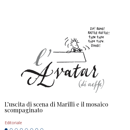
EDITORIALI
L’uscita di scena di Marilli e il mosaico
D
scompaginato
Ed
Editoriale