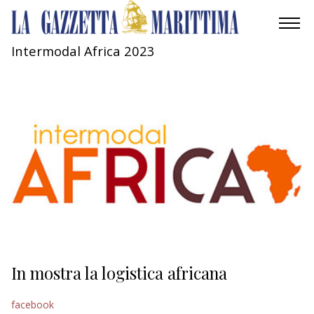
Intermodal Africa 2023
AMBIENTE
MOBILITÀ
INDUSTRIA
RICERCA
ECONOMIA
TURISMO
CULTURA
In mostra la logistica africana
NAUTICA
facebook