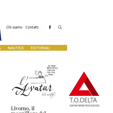
Chi siamo
Contatti
A
NAUTICA
EDITORIALI
Livorno, il
L’uscita di scena di
Da