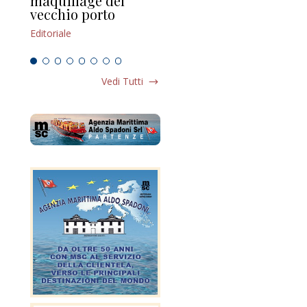
maquillage del
Marilli e il mosaico
gu
vecchio porto
scompaginato
Edi
Editoriale
Editoriale
Vedi Tutti