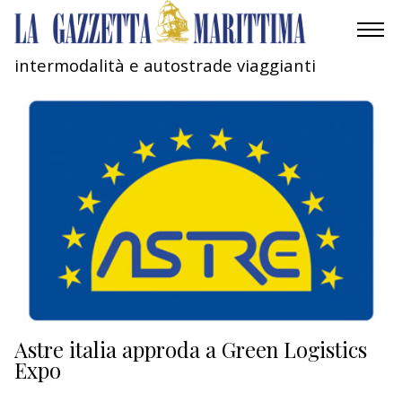
intermodalità e autostrade viaggianti
AMBIENTE
MOBILITÀ
INDUSTRIA
RICERCA
ECONOMIA
TURISMO
CULTURA
Astre italia approda a Green Logistics
Expo
NAUTICA