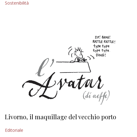
Sostenibilità
EDITORIALI
Livorno, il maquillage del vecchio porto
L
s
Editoriale
Ed