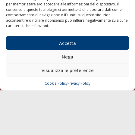
per memorizzare e/o accedere alle informazioni del dispositivo. Il
consenso a queste tecnologie ci permetterà di elaborare dati come il
LA GAZZETTA MARITTIMA
comportamento di navigazione o ID unici su questo sito. Non
acconsentire o ritirare il consenso può influire negativamente su alcune
Indirizzo:
Scali D'Azeglio, 20, 57123 Livorno
caratteristiche e funzioni.
Telefono:
0586 893358
Fax:
0586 892324
Accetta
Email:
redazione@gazzettamarittima.it
P.IVA:
00118570498
Nega
Società Editoriale Marittima a r.l. (Editore) - Autorizzazione
del Tribunale di Livorno n. 217 del 10 giugno 1968 - N°
iscrizione al ROC (Registro Operatori delle Comunicazioni)
Visualizza le preferenze
della Società Editoriale Marittima a r.l.: N° 1301 Iscrizione
della testata elettronica La Gazzetta Marittima al Tribunale
Cookie Policy
Privacy Policy
CHIAMA
SCRIVI
di Livorno del 15/09/2010.
LINK
Shipping
Porti/Interporti
Trasporti