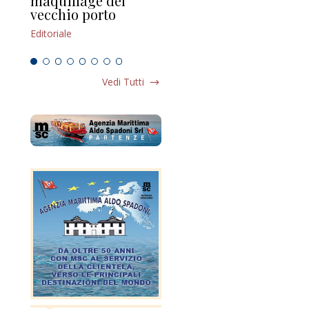
maquillage del
Marilli e il mosaico
gu
vecchio porto
scompaginato
Edi
Editoriale
Editoriale
Vedi Tutti