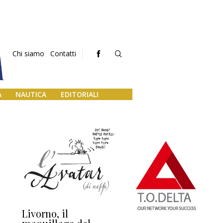
Chi siamo
Contatti
A
NAUTICA
EDITORIALI
Livorno, il
L’uscita di scena di
Da