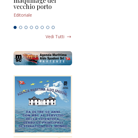
maquillage del
Marilli e il mosaico
gu
vecchio porto
scompaginato
Edi
Editoriale
Editoriale
Vedi Tutti