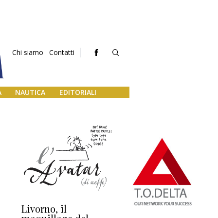
Chi siamo
Contatti
A
NAUTICA
EDITORIALI
Livorno, il
L’uscita di scena di
Da