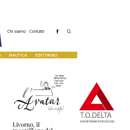
Chi siamo
Contatti
A
NAUTICA
EDITORIALI
a
Livorno, il
L’uscita di scena di
Da