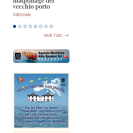
maquillage del
Marilli e il mosaico
gu
vecchio porto
scompaginato
Edi
Editoriale
Editoriale
Vedi Tutti