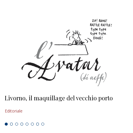
Livorno, il maquillage del vecchio porto
L
s
Editoriale
Ed