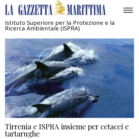
Istituto Superiore per la Protezione e la
Ricerca Ambientale (ISPRA)
AMBIENTE
MOBILITÀ
INDUSTRIA
RICERCA
ECONOMIA
TURISMO
CULTURA
Tirrenia e ISPRA insieme per cetacei e
tartarughe
NAUTICA