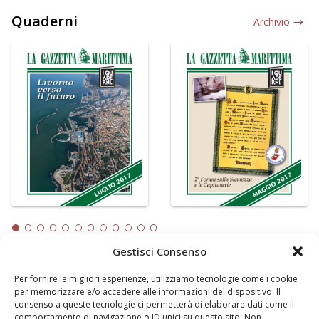
Quaderni
Archivio
Gestisci Consenso
LA GAZZETTA MARITTIMA
Per fornire le migliori esperienze, utilizziamo tecnologie come i cookie
per memorizzare e/o accedere alle informazioni del dispositivo. Il
consenso a queste tecnologie ci permetterà di elaborare dati come il
Indirizzo:
Scali D'Azeglio, 20, 57123 Livorno
comportamento di navigazione o ID unici su questo sito. Non