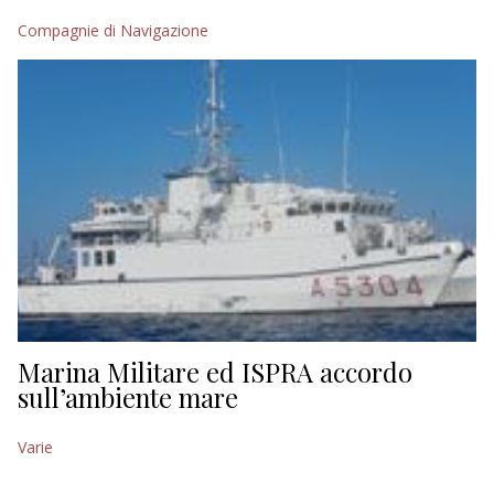
Compagnie di Navigazione
EDITORIALI
Marina Militare ed ISPRA accordo
sull’ambiente mare
Varie